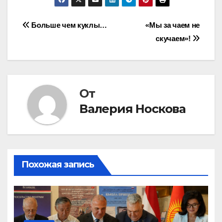
Навигация
Больше чем куклы…
«Мы за чаем не
скучаем»!
по
записям
От
Валерия Носкова
Похожая запись