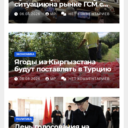
ситуациюна рынке ГСМ с
топливными компаниями
06.08.2026
MP
НЕТ КОММЕНТАРИЕВ
ЭКОНОМИКА
Ягоды из Кыргызстана
будут поставлять в Турцию
06.08.2026
MP
НЕТ КОММЕНТАРИЕВ
ПОЛИТИКА
День голосования на