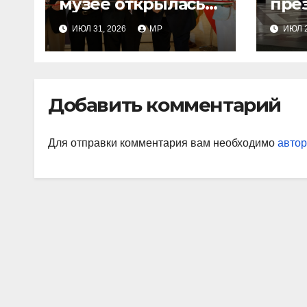
музее открылась
пре
новая выставка
кыр
ИЮЛ 31, 2026
MP
ИЮЛ 2
изд
«Но
Узбе
Шав
Добавить комментарий
Мир
Для отправки комментария вам необходимо
автор