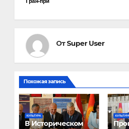
Гран-при
по
записям
От
Super User
Похожая запись
КУЛЬТУРА
КУЛЬТУР
В Историческом
Про