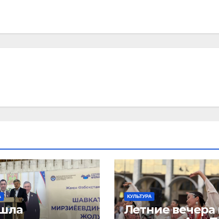
А
КУЛЬТУРА
шла
Летние вечера 