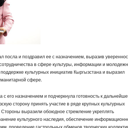
л посла и поздравил ее с назначением, выразив увереннос
сотрудничества в сфере культуры, информации и молодеж
в поддержке культурных инициатив Кыргызстана и выразил
гуманитарной сфере.
 с его назначением и подчеркнула готовность к дальнейш
зскую сторону принять участие в ряде крупных культурных
е. Стороны выразили обоюдное стремление укреплять
хранение культурного наследия, обеспечение информационн
мм, проведение гастрольных обменов творческих коллекти