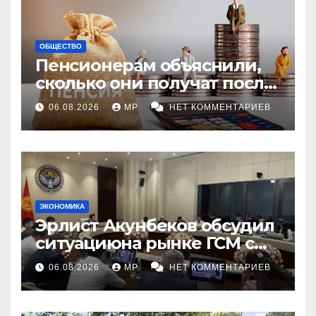
ОБЩЕСТВО
Пенсионерам объяснили,
сколько они получат после
индексации
06.08.2026
MP
НЕТ КОММЕНТАРИЕВ
ЭКОНОМИКА
Эрлист Акунбеков обсудил
ситуациюна рынке ГСМ с
топливными компаниями
06.08.2026
MP
НЕТ КОММЕНТАРИЕВ