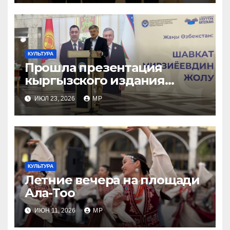
КУЛЬТУРА
Прошла презентация
кыргызского издания
книги «Новый Узбекистан:
ИЮЛ 23, 2026
MP
путь Шавката Мирзиеева»
КУЛЬТУРА
Летние вечера на площади
Ала-Тоо
ИЮН 11, 2026
MP