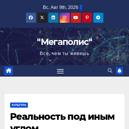
Перейти
Вс. Авг 9th, 2026
к
содержимому
"Мегаполис"
Все, чем ты живешь
КУЛЬТУРА
Реальность под иным
углом