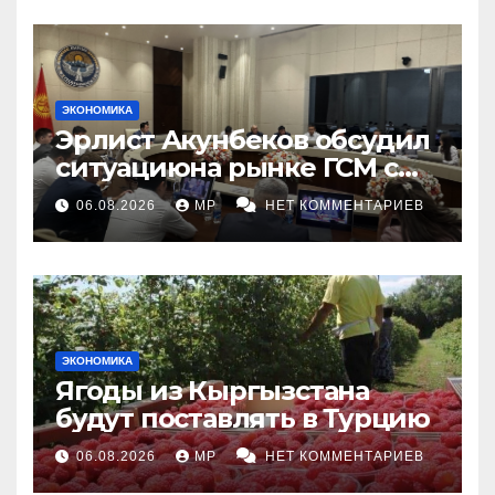
ЭКОНОМИКА
Эрлист Акунбеков обсудил
ситуациюна рынке ГСМ с
топливными компаниями
06.08.2026
MP
НЕТ КОММЕНТАРИЕВ
ЭКОНОМИКА
Ягоды из Кыргызстана
будут поставлять в Турцию
06.08.2026
MP
НЕТ КОММЕНТАРИЕВ