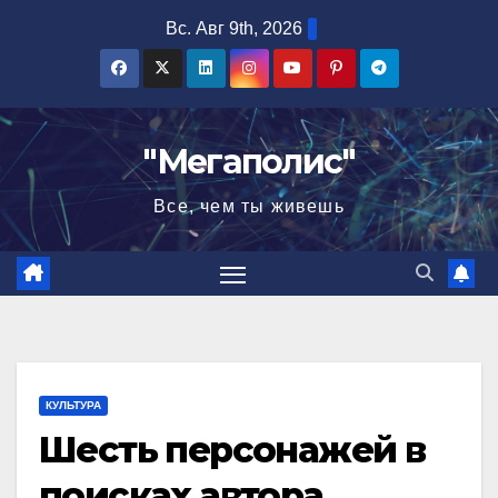
Перейти
Вс. Авг 9th, 2026
к
содержимому
"Мегаполис"
Все, чем ты живешь
КУЛЬТУРА
Шесть персонажей в
поисках автора