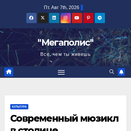
Перейти
Пт. Авг 7th, 2026
к
содержимому
"Мегаполис"
Все, чем ты живешь
КУЛЬТУРА
Современный мюзикл
в столице