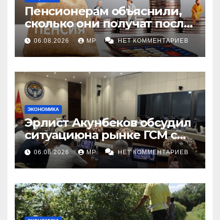
Пенсионерам объяснили,
сколько они получат после
индексации
06.08.2026
MP
НЕТ КОММЕНТАРИЕВ
ЭКОНОМИКА
Эрлист Акунбеков обсудил
ситуациюна рынке ГСМ с
топливными компаниями
06.08.2026
MP
НЕТ КОММЕНТАРИЕВ