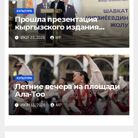
КУЛЬТУРА
Прошла презентация
кыргызского издания
книги «Новый Узбекистан:
ИЮЛ 23, 2026
MP
путь Шавката Мирзиеева»
КУЛЬТУРА
Летние вечера на площади
Ала-Тоо
ИЮН 11, 2026
MP