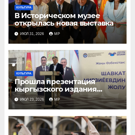
КУЛЬТУРА
В Историческом музее
открылась новая выставка
ИЮЛ 31, 2026
MP
КУЛЬТУРА
Прошла презентация
кыргызского издания
книги «Новый Узбекистан:
ИЮЛ 23, 2026
MP
путь Шавката Мирзиеева»