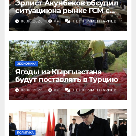
Эрлист Акунбеков обсудил
ситуациюна рынке ГСМ с
топливными компаниями
06.08.2026
MP
НЕТ КОММЕНТАРИЕВ
ЭКОНОМИКА
Ягоды из Кыргызстана
будут поставлять в Турцию
06.08.2026
MP
НЕТ КОММЕНТАРИЕВ
ПОЛИТИКА