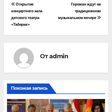
Навигация
Открытие
Горожан ждут на
концертного зала
традиционном
по
детского театра
музыкальном вечере
записям
«Таберик»
От
admin
Похожая запись