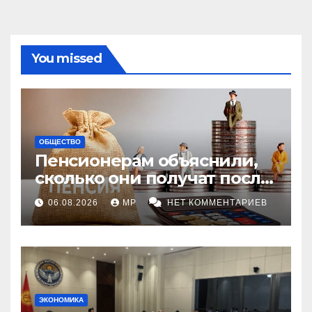
You missed
ОБЩЕСТВО
Пенсионерам объяснили,
сколько они получат после
индексации
06.08.2026
MP
НЕТ КОММЕНТАРИЕВ
ЭКОНОМИКА