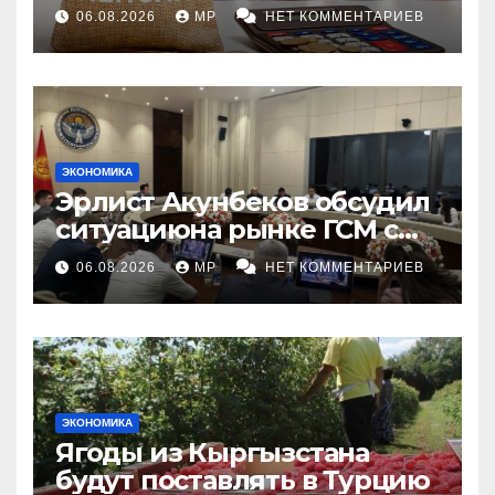
индексации
06.08.2026
MP
НЕТ КОММЕНТАРИЕВ
ЭКОНОМИКА
Эрлист Акунбеков обсудил
ситуациюна рынке ГСМ с
топливными компаниями
06.08.2026
MP
НЕТ КОММЕНТАРИЕВ
ЭКОНОМИКА
Ягоды из Кыргызстана
будут поставлять в Турцию