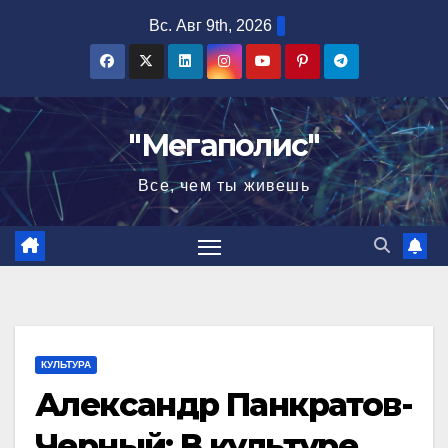
Перейти
Вс. Авг 9th, 2026
к
содержимому
"Мегаполис"
Все, чем ты живешь
КУЛЬТУРА
Александр Панкратов-
Черный: В культуре