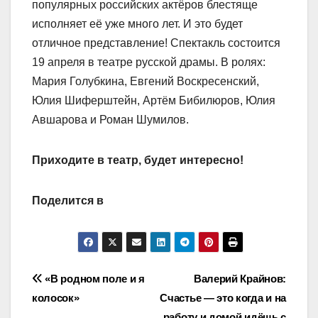
популярных российских актёров блестяще
исполняет её уже много лет. И это будет
отличное представление! Спектакль состоится
19 апреля в театре русской драмы. В ролях:
Мария Голубкина, Евгений Воскресенский,
Юлия Шиферштейн, Артём Бибилюров, Юлия
Авшарова и Роман Шумилов.
Приходите в театр, будет интересно!
Поделится в
Навигация
«В родном поле и я
Валерий Крайнов:
колосок»
Счастье — это когда и на
по
работу и домой идёшь с