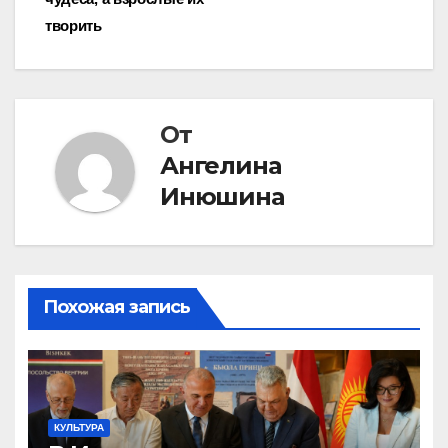
записям
творить
От
Ангелина
Инюшина
Похожая запись
КУЛЬТУРА