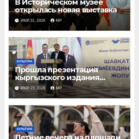
В Историческом музее
открылась новая выставка
ИЮЛ 31, 2026
MP
КУЛЬТУРА
Прошла презентация
кыргызского издания
книги «Новый Узбекистан:
ИЮЛ 23, 2026
MP
путь Шавката Мирзиеева»
КУЛЬТУРА
Летние вечера на площади