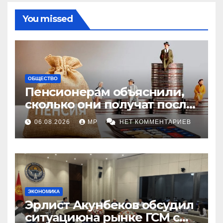
You missed
ОБЩЕСТВО
Пенсионерам объяснили,
сколько они получат после
индексации
06.08.2026
MP
НЕТ КОММЕНТАРИЕВ
ЭКОНОМИКА
Эрлист Акунбеков обсудил
ситуациюна рынке ГСМ с