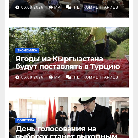
топливными компаниями
06.08.2026
MP
НЕТ КОММЕНТАРИЕВ
ЭКОНОМИКА
Ягоды из Кыргызстана
будут поставлять в Турцию
06.08.2026
MP
НЕТ КОММЕНТАРИЕВ
ПОЛИТИКА
День голосования на
выборах станет выходным