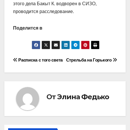
этого дела Бакыт К. водворен в СИЗО,
проводится расследование.
Поделится в
Навигация
Расписка с того света
Стрельба на Горького
по
записям
От
Элина Федько