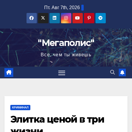
Перейти
Пт. Авг 7th, 2026
к
содержимому
"Мегаполис"
Все, чем ты живешь
КРИМИНАЛ
Элитка ценой в три
жизни