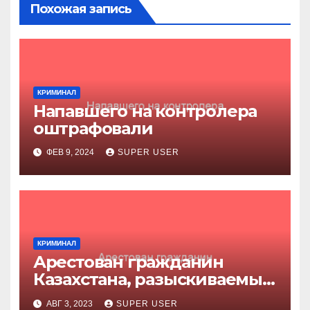
Похожая запись
КРИМИНАЛ
Напавшего на контролера
оштрафовали
ФЕВ 9, 2024
SUPER USER
КРИМИНАЛ
Арестован гражданин
Казахстана, разыскиваемый
за убийство
АВГ 3, 2023
SUPER USER