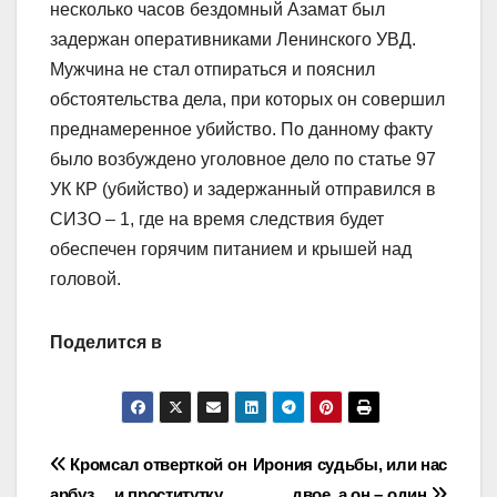
несколько часов бездомный Азамат был
задержан оперативниками Ленинского УВД.
Мужчина не стал отпираться и пояснил
обстоятельства дела, при которых он совершил
преднамеренное убийство. По данному факту
было возбуждено уголовное дело по статье 97
УК КР (убийство) и задержанный отправился в
СИЗО – 1, где на время следствия будет
обеспечен горячим питанием и крышей над
головой.
Поделится в
Навигация
Кромсал отверткой он
Ирония судьбы, или нас
арбуз… и проститутку
двое, а он – один