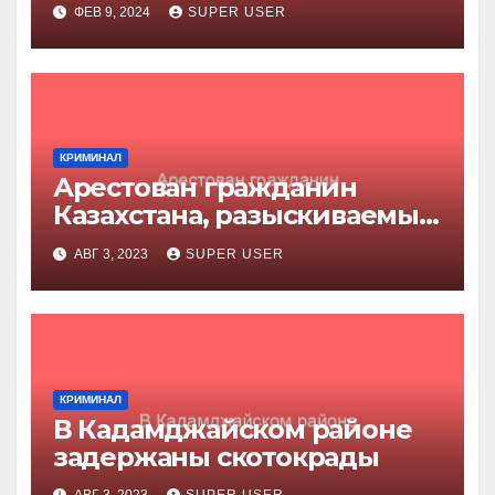
ФЕВ 9, 2024
SUPER USER
КРИМИНАЛ
Арестован гражданин
Казахстана, разыскиваемый
за убийство
АВГ 3, 2023
SUPER USER
КРИМИНАЛ
В Кадамджайском районе
задержаны скотокрады