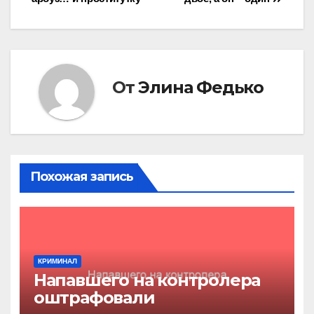
по
записям
От
Элина Федько
Похожая запись
КРИМИНАЛ
Напавшего на контролера
оштрафовали