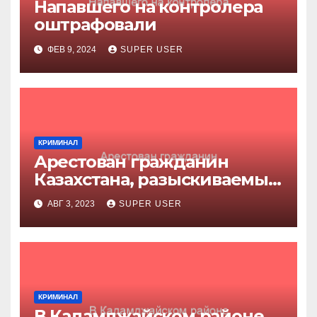
Напавшего на контролера
оштрафовали
ФЕВ 9, 2024
SUPER USER
КРИМИНАЛ
Арестован гражданин
Казахстана, разыскиваемый
за убийство
АВГ 3, 2023
SUPER USER
КРИМИНАЛ
В Кадамджайском районе