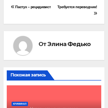
Навигация
Пастух – рецидивист
Требуется переводчик!
по
записям
От
Элина Федько
Похожая запись
КРИМИНАЛ