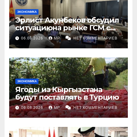
ЭКОНОМИКА
Эрлист Акунбеков обсудил
ситуациюна рынке ГСМ с
топливными компаниями
06.08.2026
MP
НЕТ КОММЕНТАРИЕВ
ЭКОНОМИКА
Ягоды из Кыргызстана
будут поставлять в Турцию
06.08.2026
MP
НЕТ КОММЕНТАРИЕВ