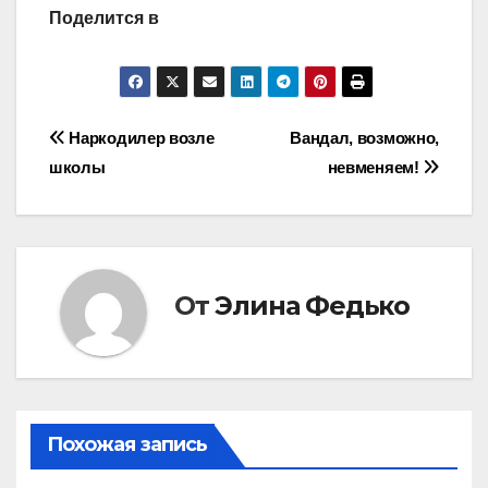
Поделится в
Навигация
Наркодилер возле
Вандал, возможно,
школы
невменяем!
по
записям
От
Элина Федько
Похожая запись