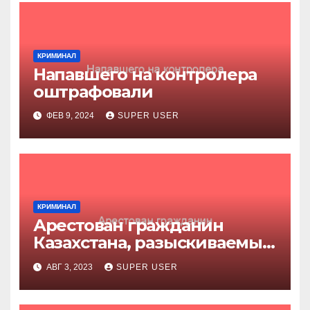
КРИМИНАЛ
Напавшего на контролера
оштрафовали
ФЕВ 9, 2024
SUPER USER
КРИМИНАЛ
Арестован гражданин
Казахстана, разыскиваемый
за убийство
АВГ 3, 2023
SUPER USER