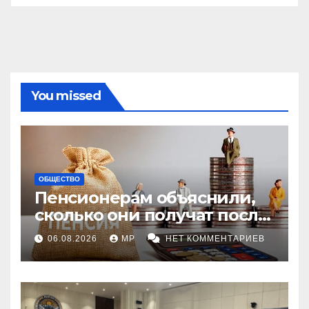
You missed
ОБЩЕСТВО
Пенсионерам объяснили,
сколько они получат после
индексации
06.08.2026
MP
НЕТ КОММЕНТАРИЕВ