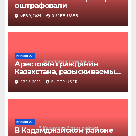
оштрафовали
ФЕВ 9, 2024
SUPER USER
КРИМИНАЛ
Арестован гражданин
Казахстана, разыскиваемый
за убийство
АВГ 3, 2023
SUPER USER
КРИМИНАЛ
В Кадамджайском районе