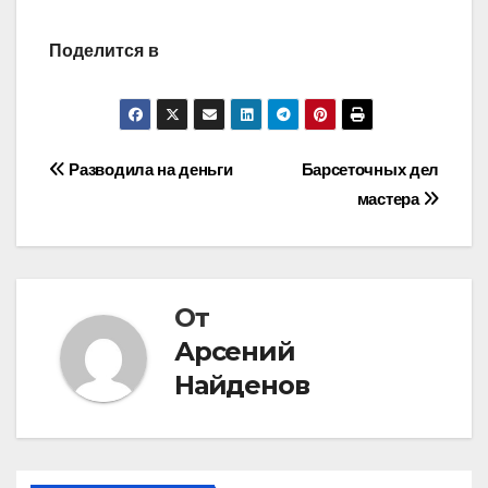
Поделится в
Навигация
Разводила на деньги
Барсеточных дел
мастера
по
записям
От
Арсений
Найденов