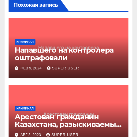
Похожая запись
КРИМИНАЛ
Напавшего на контролера
оштрафовали
ФЕВ 9, 2024
SUPER USER
КРИМИНАЛ
Арестован гражданин
Казахстана, разыскиваемый
за убийство
АВГ 3, 2023
SUPER USER