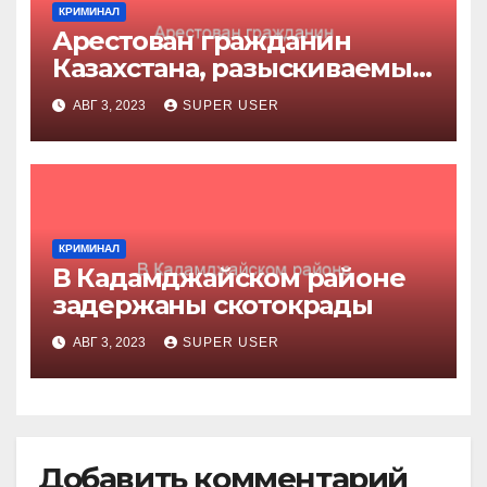
КРИМИНАЛ
Арестован гражданин
Казахстана, разыскиваемый
за убийство
АВГ 3, 2023
SUPER USER
КРИМИНАЛ
В Кадамджайском районе
задержаны скотокрады
АВГ 3, 2023
SUPER USER
Добавить комментарий