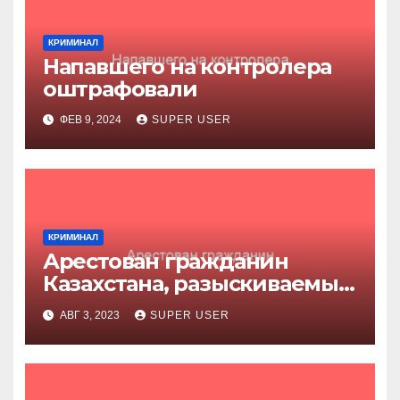
КРИМИНАЛ
Напавшего на контролера
оштрафовали
ФЕВ 9, 2024
SUPER USER
КРИМИНАЛ
Арестован гражданин
Казахстана, разыскиваемый
за убийство
АВГ 3, 2023
SUPER USER