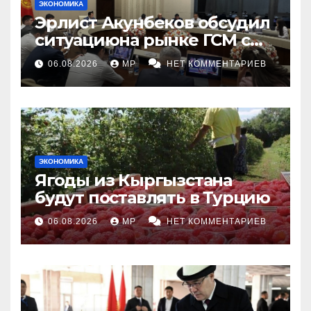
ЭКОНОМИКА
Эрлист Акунбеков обсудил
ситуациюна рынке ГСМ с
топливными компаниями
06.08.2026
MP
НЕТ КОММЕНТАРИЕВ
ЭКОНОМИКА
Ягоды из Кыргызстана
будут поставлять в Турцию
06.08.2026
MP
НЕТ КОММЕНТАРИЕВ