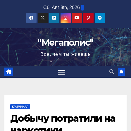
Перейти
Сб. Авг 8th, 2026
к
содержимому
"Мегаполис"
Все, чем ты живешь
КРИМИНАЛ
Добычу потратили на
наркотики