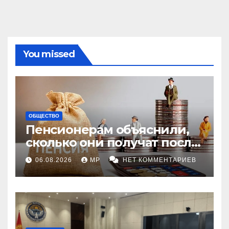
You missed
ОБЩЕСТВО
Пенсионерам объяснили,
сколько они получат после
индексации
06.08.2026
MP
НЕТ КОММЕНТАРИЕВ