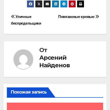
Навигация
Уличные
Повязанные кровью
беспредельщики
по
записям
От
Арсений
Найденов
Похожая запись