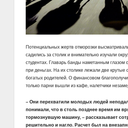
Потенциальных жертв отморозки высматривали 
садились за столик и внимательно изучали окр
студентах. Главарь банды наметанным глазом 
при деньгах. На их столике лежали две крутые 
богатых родителей. О финансовом благополучии
только парни вышли из кафе, налетчики незаме
– Они перехватили молодых людей неподалек
понимали, что в столь позднее время им вр
тормознувшую машину, – рассказывает сотр
решительно и нагло. Расчет был на внезап