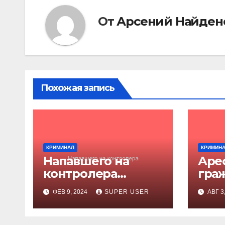
От
Арсений Найден
Похожая запись
КРИМИНАЛ
КРИМИН
Напавшего на
Аре
контролера
гра
оштрафовали
Каза
ФЕВ 9, 2024
SUPER USER
АВГ 3
раз
уби