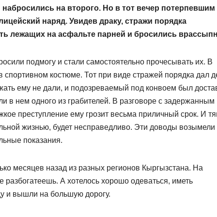
 набросились на второго. Но в тот вечер потерпевшим
лицейский наряд. Увидев драку, стражи порядка
ать лежащих на асфальте парней и бросились врассып
росили подмогу и стали самостоятельно прочесывать их. В
в спортивном костюме. Тот при виде стражей порядка дал д
жать ему не дали, и подозреваемый под конвоем был доста
и в нем одного из грабителей. В разговоре с задержанным
жкое преступление ему грозит весьма приличный срок. И тя
ольной жизнью, будет несправедливо. Эти доводы возымели
льные показания.
ько месяцев назад из разных регионов Кыргызстана. На
е разбогатеешь. А хотелось хорошо одеваться, иметь
у и вышли на большую дорогу.