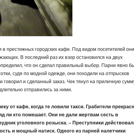
в престижных городских кафе. Под видом посетителей он
ужающих. В последний раз их взор остановился на двух
определил, что он сделал правильный выбор. Парни явно б
сотки, судя по модной одежде, они походили на отпрысков
 говорил и сделанный заказ. Чек тянул на приличную сумму
длительно отправились за ними.
у от кафе, когда те ловили такси. Грабители прекрас
яд ли кто помешает. Они не дали жертвам сесть в
удник уголовного розыска. – Преступники действовал
ность и мощный натиск. Одного из парней налетчики