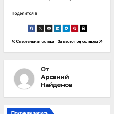
Поделится в
Навигация
Смертельная склока
За место под солнцем
по
записям
От
Арсений
Найденов
Похожая запись