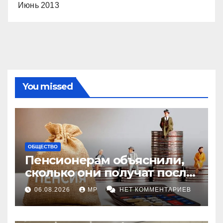
Июнь 2013
You missed
ОБЩЕСТВО
Пенсионерам объяснили,
сколько они получат после
индексации
06.08.2026
MP
НЕТ КОММЕНТАРИЕВ