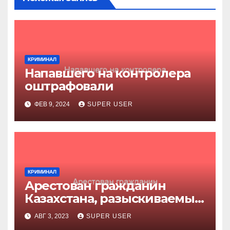
КРИМИНАЛ
Напавшего на контролера
оштрафовали
ФЕВ 9, 2024
SUPER USER
КРИМИНАЛ
Арестован гражданин
Казахстана, разыскиваемый
за убийство
АВГ 3, 2023
SUPER USER