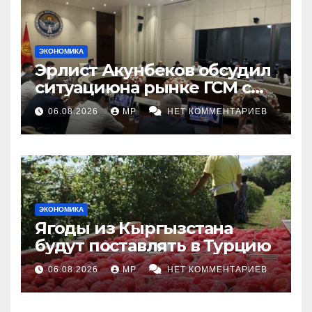
ЭКОНОМИКА
Эрлист Акунбеков обсудил
ситуациюна рынке ГСМ с
топливными компаниями
06.08.2026
MP
НЕТ КОММЕНТАРИЕВ
ЭКОНОМИКА
Ягоды из Кыргызстана
будут поставлять в Турцию
06.08.2026
MP
НЕТ КОММЕНТАРИЕВ