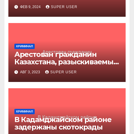
ФЕВ 9, 2024
SUPER USER
КРИМИНАЛ
Арестован гражданин
Казахстана, разыскиваемый
за убийство
АВГ 3, 2023
SUPER USER
КРИМИНАЛ
В Кадамджайском районе
задержаны скотокрады