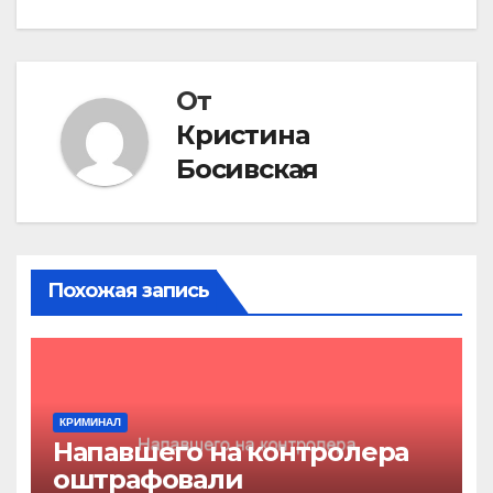
по
записям
От
Кристина
Босивская
Похожая запись
КРИМИНАЛ
Напавшего на контролера
оштрафовали