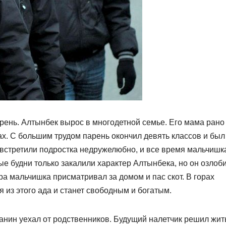
рень. Алтынбек вырос в многодетной семье. Его мама рано
х. С большим трудом парень окончил девять классов и был
 встретили подростка недружелюбно, и все время мальчишк
ые будни только закалили характер Алтынбека, но он озлоб
ера мальчишка присматривал за домом и пас скот. В горах
я из этого ада и станет свободным и богатым.
анин уехал от родственников. Будущий налетчик решил жит