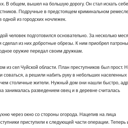
ых. В общем, вышел на большую дорогу. Он стал искать себе
рстников. Подручные в предстоящем криминальном ремесл
 одной из городских ночлежек.
ой человек подготовился основательно. За несколько мес
 и сделал из них добротные обрезы. К ним приобрел патроны
лодное оружие передал своим дружкам.
м из сел Чуйской области. План преступников был прост. Н
и соваться, а решили набить руку в небольших населенных
, чем столичные жители. Нужный дом они нашли быстро, ад
а занималась разведением овец и в деревне считалась
хню через окно со стороны огорода. Нацепив на лица
ступники приступили к следующей части операции. Теперь 