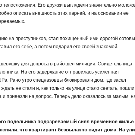
о телосложения. Его дружки выглядели значительно моложе
обно описать внешность этих парней, и на основании ее
озреваемых.
цию на преступников, стал похищенный ими дорогой сотов
тавил его себе, а потом подарил его своей знакомой.
 девушку для допроса в райотдел милиции. Свидетельница
оклонника. На его задержание отправилась усиленная
Ра. Рано утро спецназовцы блокировали дом, где засел
ать не стали и, как только на улице стало светать, пошли
 и привезли на допрос. Теперь дело оказалось за малым: н
воего подельника подозреваемый снял временное жилье
яснили, что квартирант безвылазно сидит дома. На ул