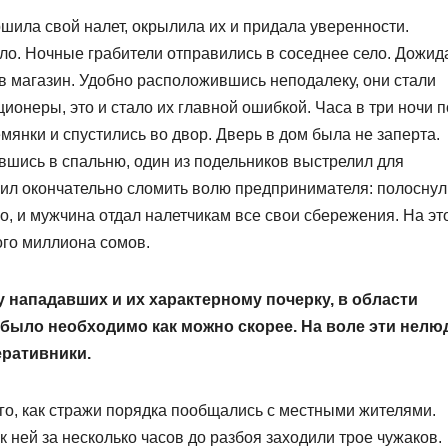
ршила свой налет, окрылила их и придала уверенности.
о. Ночные грабители отправились в соседнее село. Дожид
в магазин. Удобно расположившись неподалеку, они стали
ионеры, это и стало их главной ошибкой. Часа в три ночи п
мянки и спустились во двор. Дверь в дом была не заперта.
вшись в спальню, один из подельников выстрелил для
шил окончательно сломить волю предпринимателя: полоснул
, и мужчина отдал налетчикам все свои сбережения. На эт
ого миллиона сомов.
у нападавших и их характерному почерку, в области
д было необходимо как можно скорее. На воле эти нелю
еративники.
го, как стражи порядка пообщались с местными жителями.
 ней за несколько часов до разбоя заходили трое чужаков.