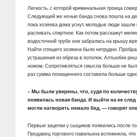
Легкость, с которой криминальная троица сове
Следующей же ночью банда снова пошла на дел
пока хозяева дома уснут, молодые люди зашли 
распивать спиртное. Как потом расскажут милиц
водосточной трубе они забрались на крышу вре
Найти спящего хозяина было нетрудно. Пробра
устрашения из обреза в потолок. Алтынбек ре
ножом. Сопротивляться смысла больше не было
раз сумма похищенного составила больше одн
– Мы были уверены, что, судя по количеств
появилась новая банда. И выйти на ее сле
могли натворить немало бед, — говорят оп
Первые зацепки у сыщиков появились после то
Продавец торгового павильона вспомнила, что к