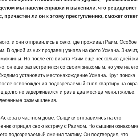
делом мы навели справки и выяснили, что рецидивист
с, причастен ли он к этому преступлению, сможет отве
го, и они отправились в село, где проживал Раим. Особое
. В одной из них продавец узнала на фото Усмана. Значит,
и мужчины. Но после его визита Раим еще несколько дней ж
о, он еще раз встретился со своим знакомым, но уже на ег
бходимо установить местонахождение Усмана. Круг поиска
после освобождения подозреваемый снял квартиру на окр
ц долго не задерживался и раз в два месяца менял жилье.
еделенные размышления.
-Аскера в частном доме. Сыщики отправились на его
вник отрицал свою встречу с Раимом. Но сыщики ознакоми
чего подозреваемый сменил тактику. Он подтвердил, что