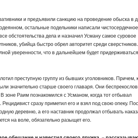
ративники и предъявили санкцию на проведение обыска в д
 содеянном, остальные подельники написали чистосердечное
все обстоятельства дела и назначил Усману самое суровое
упников, убийца быстро обрел авторитет среди сверстников.
олной уверенности, что в дальнейшем будет придерживатьс
лотил преступную группу из бывших уголовников. Причем, 
были значительно старше своего главаря. Они беспрекосло
В зоне Раим познакомился с Усманом, когда тот отбывал
 Рецидивист сразу приметил его и взял под свою опеку. По
одную деревню, а его наставник продолжал отбывать наказ
жется на воле, обязательно разыщет его.
ое обещание и навестил своего дружка, – рассказыва