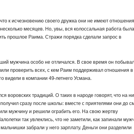
 что к исчезновению своего дружка они не имеют отношения
несколько месяцев. Но, увы, вся колоссальная работа был
ть прошлое Раима. Стражи порядка сделали запрос в
ий мужчина особо не отличался. В свое время он побывал
или проверить всех, с кем Раим поддерживал отношения в 
го видели в компании 49-летнего Усмана.
я воровских традиций. О таких в народе говорят, что на н
 получил сразу после школы: вместе с приятелями они до с
или мужчину и решили ограбить его. На свою жертву
алолетки так увлеклись, что не заметили, как запинали муж
мальчишки забрали у него зарплату. Деньги они разделили