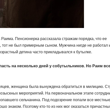
 Раима. Пенсионерка рассказала стражам порядка, что ее
, тот не был примерным сыном. Мужчина нигде не работал 
озрастный детина часто прикладывался к бутылке.
опасть на несколько дней у собутыльников. Но Раим вс
сяцев, женщина была вынуждена обратиться в милицию. С
розыскных мероприятий. На первоначальном этапе сотрудн
пропавшего сельчанина. Под подозрение попали все местны
шо знаком. Поэтому кто-то из них мог оказаться причастны