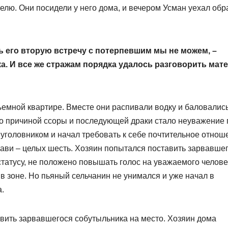
телю. Они посидели у него дома, и вечером Усман уехал обр
ь его вторую встречу с потерпевшим мы не можем, –
. И все же стражам порядка удалось разговорить мат
съемной квартире. Вместе они распивали водку и баловалис
что причиной ссоры и последующей драки стало неуважение 
м уголовником и начал требовать к себе почтительное отнош
 визави – целых шесть. Хозяин попытался поставить зарвавше
 статусу, не положено повышать голос на уважаемого челове
в зоне. Но пьяный сельчанин не унимался и уже начал в
.
авить зарвавшегося собутыльника на место. Хозяин дома