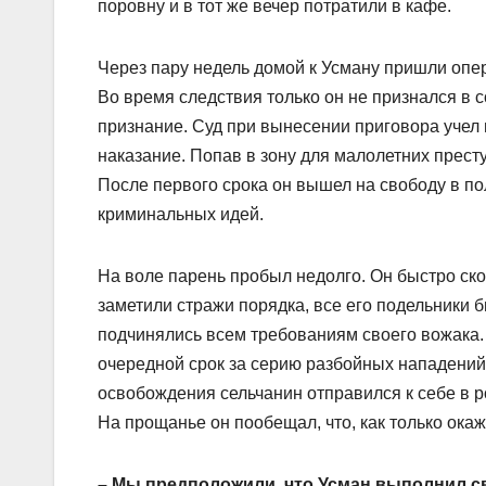
поровну и в тот же вечер потратили в кафе.
Через пару недель домой к Усману пришли опе
Во время следствия только он не признался в
признание. Суд при вынесении приговора учел 
наказание. Попав в зону для малолетних прест
После первого срока он вышел на свободу в п
криминальных идей.
На воле парень пробыл недолго. Он быстро ско
заметили стражи порядка, все его подельники 
подчинялись всем требованиям своего вожака. 
очередной срок за серию разбойных нападений.
освобождения сельчанин отправился к себе в р
На прощанье он по­обещал, что, как только ока
– Мы предположили, что Усман выполнил св