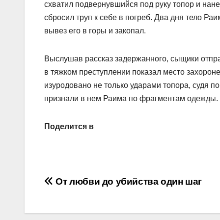
схватил подвернувшийся под руку топор и нане
сбросил труп к себе в погреб. Два дня тело Раи
вывез его в горы и закопал.
Выслушав рассказ задержанного, сыщики отпра
в тяжком преступлении показал место захороне
изуродовано не только ударами топора, судя п
признали в нем Раима по фрагментам одежды.
Поделится в
Навигация
От любви до убийства один шаг
по