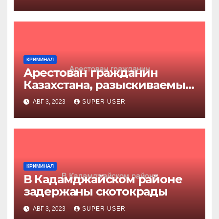
КРИМИНАЛ
Арестован гражданин
Казахстана, разыскиваемый
за убийство
АВГ 3, 2023
SUPER USER
КРИМИНАЛ
В Кадамджайском районе
задержаны скотокрады
АВГ 3, 2023
SUPER USER