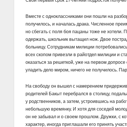
Свой первый срок 17-летний подросток получил 
Вместе с одноклассниками они пошли на разбо
получилось, и началась драка. Численное преим
но сбегать с поля боя пацаны тоже не хотели. 
одержать, школьник вытащил нож. Двое постр
больницу. Сотрудникам милиции потребовались в
всех скопом привезли в райотдел милиции и ст
оказаться за решеткой, уже на первом допросе
уладить дело миром, ничего не получилось. Пар
На свободу он вышел с намерением придержив
родителей Бакыт перебрался в столицу, подаль
у родственников, а затем, устроившись на рабо
небольшую времянку. И хотя для соседей моло
он не забывал и о своем прошлом. Дружки, с к
характер, иногда приглашали его принять участ