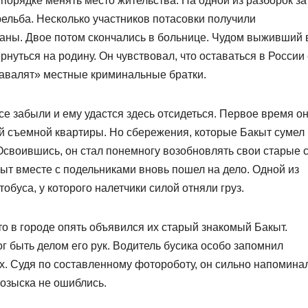
орядке менять место жительства. На одной из разборок за
ельба. Несколько участников потасовки получили
аны. Двое потом скончались в больнице. Чудом выживший 
нуться на родину. Он чувствовал, что оставаться в России
«завалят» местные криминальные братки.
се забыли и ему удастся здесь отсидеться. Первое время о
ей съемной квартиры. Но сбережения, которые Бакыт сумел
 Освоившись, он стал понемногу возобновлять свои старые с
ыт вместе с подельниками вновь пошел на дело. Одной из
обуса, у которого налетчики силой отняли груз.
о в городе опять объявился их старый знакомый Бакыт.
г быть делом его рук. Водитель бусика особо запомнил
х. Судя по составленному фотороботу, он сильно напомина
розыска не ошиблись.