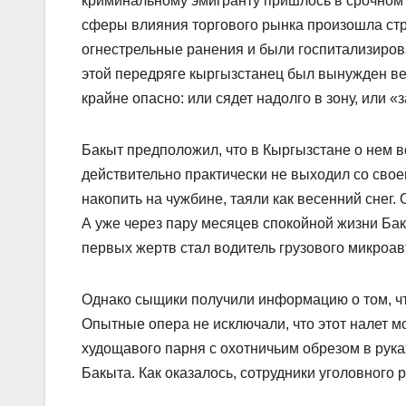
криминальному эмигранту пришлось в срочном п
сферы влияния торгового рынка произошла стр
огнестрельные ранения и были госпитализиров
этой передряге кыргызстанец был вынужден вер
крайне опасно: или сядет надолго в зону, или 
Бакыт предположил, что в Кыргызстане о нем в
действительно практически не выходил со сво
накопить на чужбине, таяли как весенний снег.
А уже через пару месяцев спокойной жизни Бак
первых жертв стал водитель грузового микроавт
Однако сыщики получили информацию о том, чт
Опытные опера не исключали, что этот налет мо
худощавого парня с охотничьим обрезом в рука
Бакыта. Как оказалось, сотрудники уголовного 