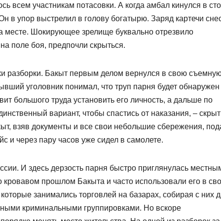
сь всем участникам потасовки. А когда амбал кинулся в ст
 Он в упор выстрелил в голову богатырю. Заряд картечи сне
 на месте. Шокирующее зрелище буквально отрезвило
 на поле боя, предпочли скрыться.
ики разборки. Бакыт первым делом вернулся в свою съемну
Бывший уголовник понимал, что труп парня будет обнаружен
вит большого труда установить его личность, а дальше по
динственный вариант, чтобы спастись от наказания, – скрыт
акыт, взяв документы и все свои небольшие сбережения, по
йс и через пару часов уже сидел в самолете.
ссии. И здесь дерзость парня быстро приглянулась местны
 кровавом прошлом Бакыта и часто использовали его в св
которые занимались торговлей на базарах, собирая с них д
стными криминальными группировками. Но вскоре