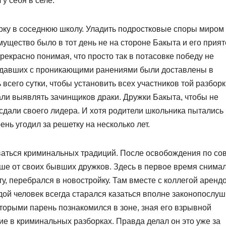
у себя в селе.
рку в соседнюю школу. Уладить подростковые споры миром
ущество было в тот день не на стороне Бакыта и его прият
Прекрасно понимая, что просто так в потасовке победу не
адавших с проникающими ранениями были доставлены в
сего сутки, чтобы установить всех участников той разборк
али выявлять зачинщиков драки. Дружки Бакыта, чтобы не
 сдали своего лидера. И хотя родители школьника пытались
ень угодил за решетку на несколько лет.
аться криминальных традиций. После освобождения по сов
ше от своих бывших дружков. Здесь в первое время снимал
ту, перебрался в новостройку. Там вместе с коллегой аренд
дой человек всегда старался казаться вполне законопослу
оторыми парень познакомился в зоне, зная его взрывной
ие в криминальных разборках. Правда делал он это уже за