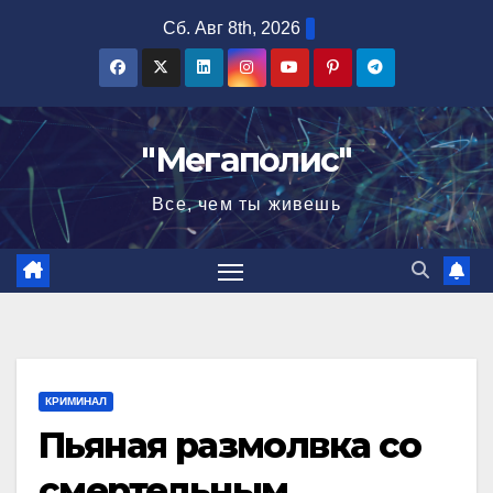
Перейти
Сб. Авг 8th, 2026
к
содержимому
"Мегаполис"
Все, чем ты живешь
КРИМИНАЛ
Пьяная размолвка со
смертельным