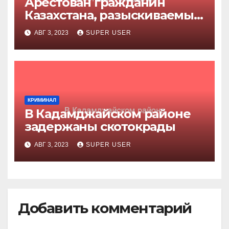
Арестован гражданин
Казахстана, разыскиваемый
за убийство
АВГ 3, 2023
SUPER USER
КРИМИНАЛ
В Кадамджайском районе
задержаны скотокрады
АВГ 3, 2023
SUPER USER
Добавить комментарий