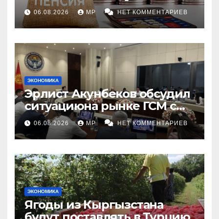
индексации
06.08.2026
MP
НЕТ КОММЕНТАРИЕВ
ЭКОНОМИКА
Эрлист Акунбеков обсудил
ситуациюна рынке ГСМ с
топливными компаниями
06.08.2026
MP
НЕТ КОММЕНТАРИЕВ
ЭКОНОМИКА
Ягоды из Кыргызстана
будут поставлять в Турцию