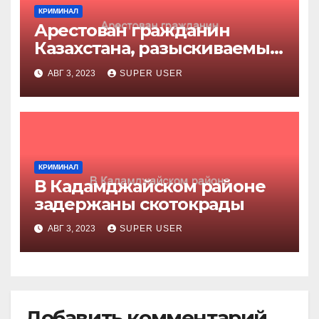
КРИМИНАЛ
Арестован гражданин
Казахстана, разыскиваемый
за убийство
АВГ 3, 2023
SUPER USER
КРИМИНАЛ
В Кадамджайском районе
задержаны скотокрады
АВГ 3, 2023
SUPER USER
Добавить комментарий