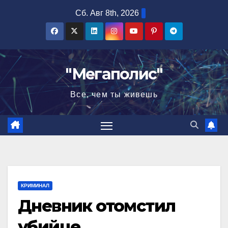
Перейти
Сб. Авг 8th, 2026
к
содержимому
"Мегаполис"
Все, чем ты живешь
КРИМИНАЛ
Дневник отомстил
убийце