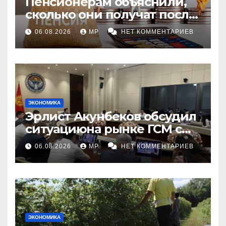
Пенсионерам объяснили,
сколько они получат после
индексации
06.08.2026
MP
НЕТ КОММЕНТАРИЕВ
ЭКОНОМИКА
Эрлист Акунбеков обсудил
ситуациюна рынке ГСМ с
топливными компаниями
06.08.2026
MP
НЕТ КОММЕНТАРИЕВ
ЭКОНОМИКА