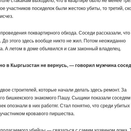
толе стаканам выходило, что в квартире было не менее тре
вое участников посиделок были жестоко убиты, то третий, ск
исчез.
проведения поквартирного обхода. Соседи рассказали, что
и. До этого здесь вообще никто не жил. Потом неожиданно
. А летом в доме объявился и сам законный владелец.
но в Кыргызстан не вернусь, — говорил мужчина сосед
вое строителей, которые начали делать здесь ремонт. За
го бишкекского знакомого Пашу. Сыщики показали соседям
к опознали в них работяг. Стал понятно, что среди убитых
 участником кровавого пиршества.
полагаемого убийцы — связаться с самим хозяином дома. 