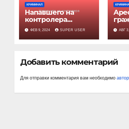
КРИМИНАЛ
КРИМИН
Напавшего на
Аре
контролера
гра
оштрафовали
Каза
ФЕВ 9, 2024
SUPER USER
АВГ 3
раз
уби
Добавить комментарий
Для отправки комментария вам необходимо
автор