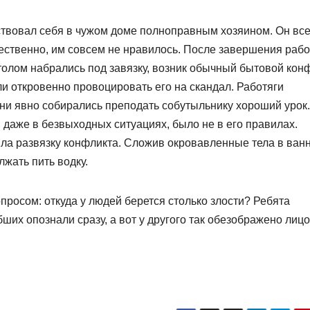
ствовал себя в чужом доме полноправным хозяином. Он вс
ественно, им совсем не нравилось. После завершения рабо
толом набрались под завязку, возник обычный бытовой конф
и откровенно провоцировать его на скандал. Работяги
они явно собирались преподать собутыльнику хороший урок.
, даже в безвыходных ситуациях, было не в его правилах.
ла развязку конфликта. Сложив окровавленные тела в ванн
жать пить водку.
просом: откуда у людей берется столько злости? Ребята
их опознали сразу, а вот у другого так обезображено лицо