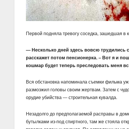
Первой подняла тревогу соседка, зашедшая в к
— Несколько дней здесь во­всю трудились с
расскажет потом пенсионерка. – Вот я и пошл
кошмар будет теперь преследовать меня в
Вся обстановка напоминала съемки фильма ужа
размозжил головы своим жертвам. Затем с чуд
орудие убийства — строительная кувалда.
Незадолго до предполагаемой расправы в доме
бутылками из-под спиртного, там же стояла от