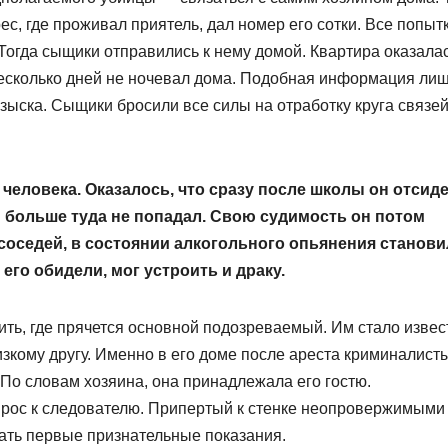
с, где проживал приятель, дал номер его сотки. Все попыт
Тогда сыщики отправились к нему домой. Квартира оказала
 несколько дней не ночевал дома. Подобная информация ли
зыска. Сыщики бросили все силы на отработку круга связе
еловека. Оказалось, что сразу после школы он отсиде
ы больше туда не попадал. Свою судимость он потом
 соседей, в состоянии алкогольного опьянения станови
го обидели, мог устроить и драку.
ть, где прячется основной подозреваемый. Им стало извес
изкому другу. Именно в его доме после ареста криминалист
По словам хозяина, она принадлежала его гостю.
прос к следователю. Припертый к стенке неопровержимыми
вать первые признательные показания.