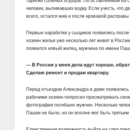
тарелке соленых огурцов. По оставленным на с
человек, выпивавших водку. Если учесть, что д
всего, остался жив и после кровавой расправы 
Первые наработки у сыщиков появились после 
хозяин жилья уже несколько лет живет в Росси
появился новый жилец, мужчина по имени Паша
— В России у меня дела идут хорошо, обрат
Сделаю ремонт и продам квартиру.
Перед отъездом Александра в доме появились д
рабочими хозяин попросил присматривать свое
фотографии погибших мужчин. Несколько челове
Пашки не было, но он вполне мог быть третьим
Единственная возможность выйти на след пред