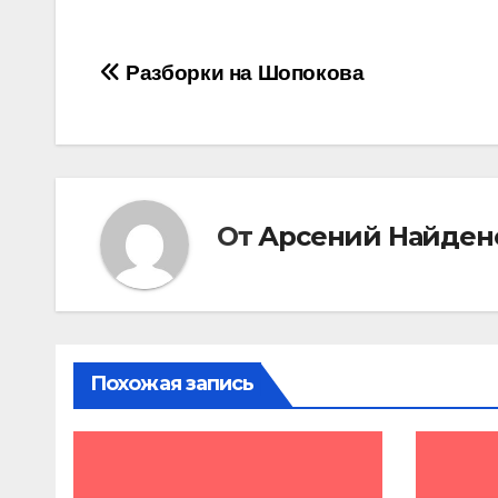
Навигация
Разборки на Шопокова
по
записям
От
Арсений Найден
Похожая запись