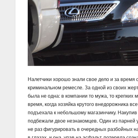
Налетчики хорошо знали свое дело и за время 
криминальном ремесле. За одной из своих жер
была не одна: в компании то мужа, то крепких
время, когда хозяйка крутого внедорожника все
подъехала к небольшому магазинчику. Накупив п
подбежали двое незнакомцев. Один из парней у
не раз фигурировать в очередных разбойных на
в глазах, и она, упав на асфальт, потеряла со