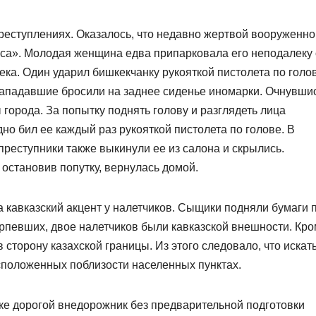
еступлениях. Оказалось, что недавно жерт­вой вооруженно
уса». Молодая женщина едва припарковала его неподалеку 
века. Один ударил бишкекчанку рукояткой пистолета по голо
ападавшие бросили на заднее сиденье иномарки. Очнувшис
ы города. За попытку поднять голову и разглядеть лица
о бил ее каждый раз рукояткой пистолета по голове. В
преступники также выкинули ее из салона и скрылись.
 остановив попутку, вернулась домой.
кавказ­ский акцент у налетчиков. Сыщики подняли бумаги 
ерпевших, двое налетчиков были кавказской внешности. Кр
сторону казахской границы. Из этого следовало, что искат
сположенных поблизости населенных пунктах.
ске дорогой внедорожник без предварительной подготовки