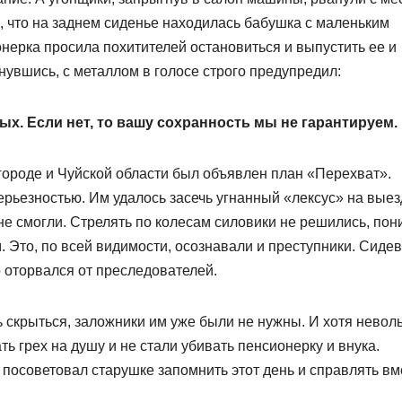
, что на заднем сиденье находилась бабушка с маленьким
нерка просила похитителей остановиться и выпустить ее и
увшись, с металлом в голосе строго предупредил:
ых. Если нет, то вашу сохранность мы не гарантируем.
ороде и Чуйской области был объявлен план «Перехват».
ерьезностью. Им удалось засечь угнанный «лексус» на выез
не смогли. Стрелять по колесам силовики не решились, пон
 Это, по всей видимости, осознавали и преступники. Сиде
 оторвался от преследователей.
сь скрыться, заложники им уже были не нужны. И хотя нево
ть грех на душу и не стали убивать пенсионерку и внука.
 посоветовал старушке запомнить этот день и справлять вм