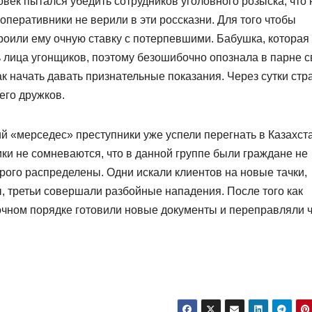
ек пытался убедить сотрудников уголовного розыска, что 
оперативники не верили в эти россказни. Для того чтобы
роили ему очную ставку с потерпевшими. Бабушка, которая
 лица угонщиков, поэтому безошибочно опознала в парне с
ак начать давать признательные показания. Через сутки стр
его дружков.
й «мерседес» преступники уже успели перегнать в Казахста
ки не сомневаются, что в данной группе были граждане не
трого распределены. Одни искали клиентов на новые тачки,
 третьи совершали разбойные нападения. После того как
рочном порядке готовили новые документы и переправляли 