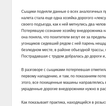
Сыщики подняли данные о всех аналогичных пр
налета стала еще одна хозяйка дорогого «лекс
своего подъезда, как к ней метнулись два чело
Потерявшую сознание хозяйку внедорожника н
она поняла, что похитители везут ее за предел
угонщиков сидевший рядом с ней парень нещадн
безлюдном месте, в районе объездной трассы, 
Пострадавшая с трудом добралась до дороги и,
В разговоре с сыщиками потерпевшая отметила 
первому нападению, и там, по показаниям пот
этого, все похищенные машины направлялись в 
украденные дорогие внедорожники нужно в ра
Как показывает практика, находящийся в розы