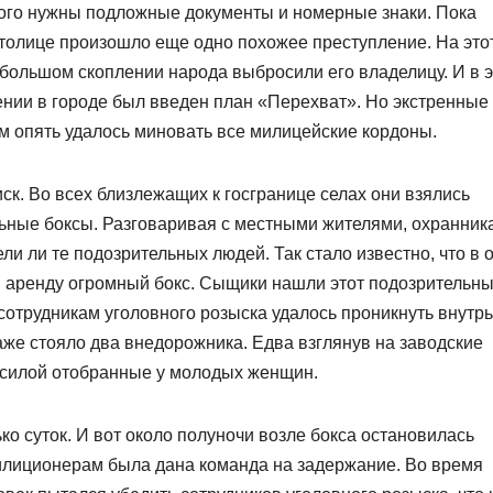
того нужны подложные документы и номерные знаки. Пока
столице произошло еще одно похожее преступление. На это
 большом скоплении народа выбросили его владелицу. И в 
ении в городе был введен план «Перехват». Но экстренные
м опять удалось миновать все милицейские кордоны.
к. Во всех близлежащих к госгранице селах они взялись
ьные боксы. Разговаривая с местными жителями, охранник
ли ли те подозрительных людей. Так стало известно, что в 
в аренду огромный бокс. Сыщики нашли этот подозрительн
, сотрудникам уголовного розыска удалось проникнуть внутрь
же стояло два внедорожника. Едва взглянув на заводские
, силой отобранные у молодых женщин.
о суток. И вот около полуночи возле бокса остановилась
милиционерам была дана команда на задержание. Во время