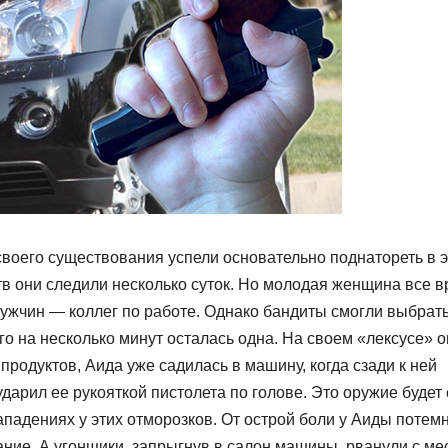
своего существования успели основательно поднатореть в 
тв они следили несколько суток. Но молодая женщина все 
 мужчин — коллег по работе. Однако бандиты смогли выбрат
го на несколько минут осталась одна. На своем «лексусе» 
родуктов, Аида уже садилась в машину, когда сзади к ней
дарил ее рукояткой пистолета по голове. Это оружие будет
падениях у этих отморозков. От острой боли у Аиды потем
знание. А угонщики, запрыгнув в салон машины, рванули с ме