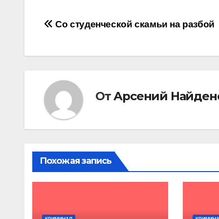
Навигация
Со студенческой скамьи на разбой
по
записям
От
Арсений Найден
Похожая запись
КРИМИНАЛ
КРИМИН