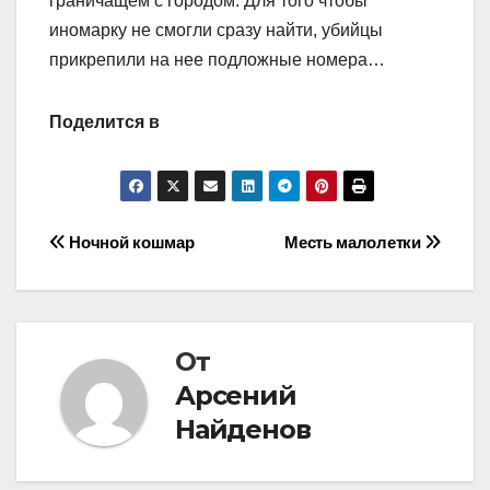
граничащем с городом. Для того чтобы
иномарку не смогли сразу найти, убийцы
прикрепили на нее подложные номера…
Поделится в
Навигация
Ночной кошмар
Месть малолетки
по
записям
От
Арсений
Найденов