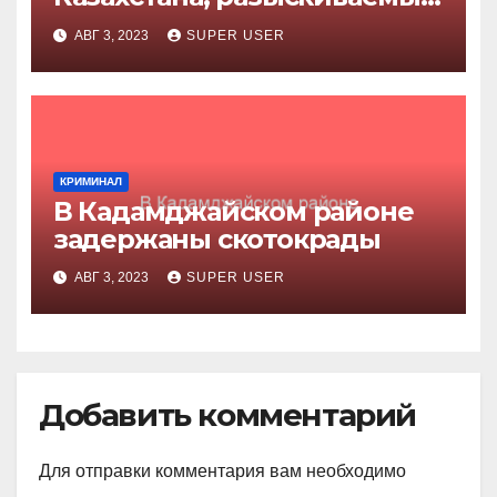
за убийство
АВГ 3, 2023
SUPER USER
КРИМИНАЛ
В Кадамджайском районе
задержаны скотокрады
АВГ 3, 2023
SUPER USER
Добавить комментарий
Для отправки комментария вам необходимо