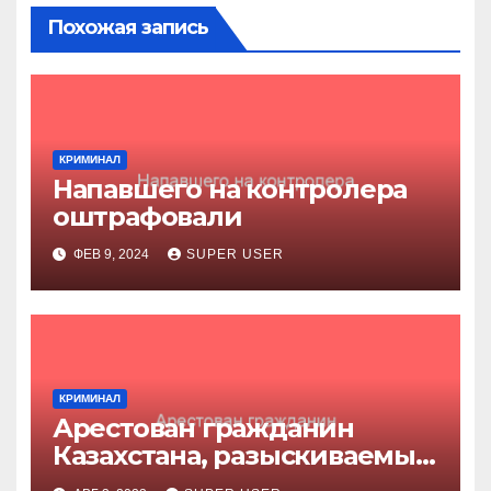
Похожая запись
КРИМИНАЛ
Напавшего на контролера
оштрафовали
ФЕВ 9, 2024
SUPER USER
КРИМИНАЛ
Арестован гражданин
Казахстана, разыскиваемый
за убийство