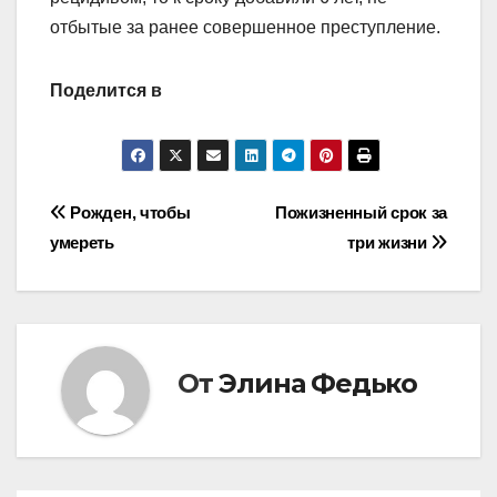
отбытые за ранее совершенное преступление.
Поделится в
Навигация
Рожден, чтобы
Пожизненный срок за
умереть
три жизни
по
записям
От
Элина Федько