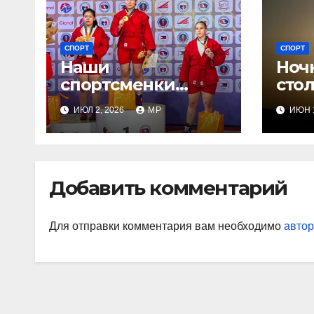
СПОРТ
СПОРТ
Наши
Ночн
спортсменки
сто
завоевали медали
ИЮЛ 2, 2026
MP
ИЮН 1
Добавить комментарий
Для отправки комментария вам необходимо
автор