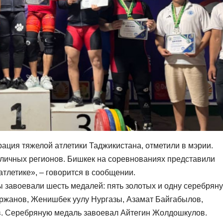
ция тяжелой атлетики Таджикистана, отметили в мэрии.
зличных регионов. Бишкек на соревнованиях представили
летике», – говорится в сообщении.
 завоевали шесть медалей: пять золотых и одну серебряну
ржанов, Женишбек уулу Нургазы, Азамат Байгабылов,
в. Серебряную медаль завоевал Айтегин Жолдошкулов.