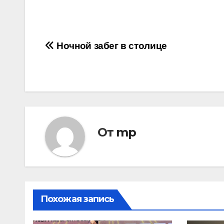
Навигация
Ночной забег в столице
по
записям
От
mp
Похожая запись