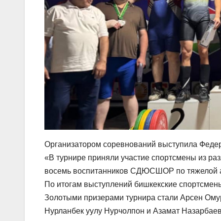
Организатором соревнований выступила Федера
«В турнире приняли участие спортсмены из ра
восемь воспитанников СДЮСШОР по тяжелой ат
По итогам выступлений бишкекские спортсмены
Золотыми призерами турнира стали Арсен Ому
Нурланбек уулу Нурчолпон и Азамат Назарбае